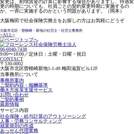
変更は、割増賃金の計算に影響する場合がありますし、待遇変
更の時期についても、社員ごとの契約変更時期に実施するの
か、一斉に実施するのかという問題があります。（岡本）
大阪梅田で社会保険労務士をお探しの方はお気軽にどうぞ
大阪市北区・曽根崎・新地の社労士・社労士事務所
<
ALL
>
06-6940-7438
9:00〜18:00／定休日：土曜・日曜・祝日
CONTACT
〒530-0002
大阪市北区曽根崎新地1-1-49 梅田滋賀ビル12F
当事務所について
事務所案内
ご契約内容・報酬基準
働き方改革支援サービス
お問い合わせ
ご契約事例
最新情報
サービス内容
社会保険・給与計算のアウトソーシング
人事・労務コンサルティング
就業規則の作成
あっせん代理業務