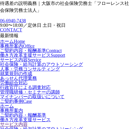
待遇差の説明義務｜大阪市の社会保険労務士「フローレンス社
会保険労務士法人」
06-6940-7438
9:00〜18:00／定休日 土日・祝日
CONTACT
最新情報
ホーム
Home
事務所案内
Office
ご契約内容・報酬基準
Contract
働き方改革支援サービス
Support
サービス内容
Service
社会保険・給与計算のアウトソーシング
人事・労務コンサルティング
就業規則の作成
あっせん代理業務
労働組合対応
行政官庁による調査対応
管理職研修・セミナーの講師
マイナンバーの取扱いについて
ご契約事例
Case
ホーム
事務所案内
ご契約内容・報酬基準
働き方改革支援サービス
サービス内容
社会保険・給与計算のアウトソーシング