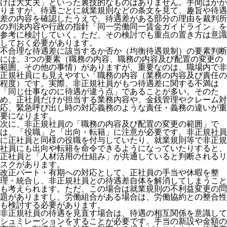
けば大丈夫」といった裏技的なものはありません。手間はかか
りますが、待遇ごとに就業規則などの条文を見て、趣旨や待遇
差の内容を確認したうえで、待遇差がある部分の理由を裁判所
の判決内容や行政の指針「同一労働同一賃金ガイドライン」を
参考に検討していく。ただ、その検討でも重点の置き方は意識
しておく必要があります。
不合理な待遇差に該当するか否か（均衡待遇規制）の要素判断
には、3つの要素（職務の内容、職務の内容及び配置の変更の
範囲、その他の事情）がありますが、重要なのは、職場内で非
正規社員にも見えやすい「職務の内容（業務の内容及び責任の
程度）です。実際、非正規社員がもつ待遇差に関する不満は
「同じ仕事なのに待遇が違う点」であることが多い。そのた
め、正社員だけが担当する業務内容や、金銭管理やクレーム対
応、緊急呼び出し時の対応義務のような責任・義務の違いが重
要になります。
次に、非正規社員の「職務の内容及び配置の変更の範囲」で
は、「役職」と「出向・転籍」に注意が必要です。非正規社員
に正社員と同様の役職を付与していたり、就業規則等で非正規
社員にも出向や転籍を命令できるようになっていたりすると、
正社員と「人材活用の仕組み」が共通していると判断されるリ
スクがあります。
改正パート・有期への対応として、正社員の手当や休暇を整
理・統合し、非正規社員との待遇差自体を解消してしまうこと
も考えられます。ただ、この場合は就業規則の不利益変更の問
題がありますし、労働組合がある場合は、労働協約との整合性
も検討する必要があります。
非正規社員の待遇を見直す場合は、待遇の相互関係を意識して
シュミレーションをすることが必要です。手当の新設や金額の