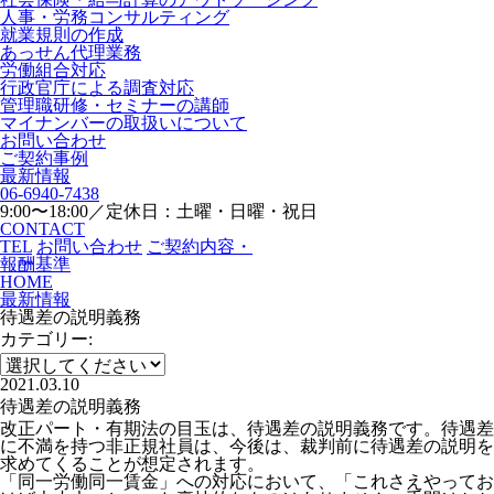
人事・労務コンサルティング
就業規則の作成
あっせん代理業務
労働組合対応
行政官庁による調査対応
管理職研修・セミナーの講師
マイナンバーの取扱いについて
お問い合わせ
ご契約事例
最新情報
06-6940-7438
9:00〜18:00／定休日：土曜・日曜・祝日
CONTACT
TEL
お問い合わせ
ご契約内容・
報酬基準
HOME
最新情報
待遇差の説明義務
カテゴリー:
2021.03.10
待遇差の説明義務
改正パート・有期法の目玉は、待遇差の説明義務です。待遇差
に不満を持つ非正規社員は、今後は、裁判前に待遇差の説明を
求めてくることが想定されます。
「同一労働同一賃金」への対応において、「これさえやってお