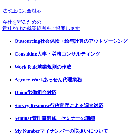
法改正に完全対応
会社を守るための
貴社だけの就業規則をご提案します
Outsourcing
社会保険・給与計算のアウトソーシング
Consulting
人事・労務コンサルティング
Work Rule
就業規則の作成
Agency Work
あっせん代理業務
Union
労働組合対応
Survey Response
行政官庁による調査対応
Seminar
管理職研修、セミナーの講師
My Number
マイナンバーの取扱いについて