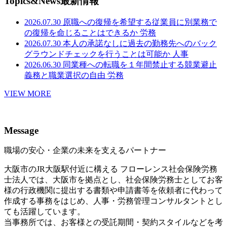
Topics&News
最新情報
2026.07.30
原職への復帰を希望する従業員に別業務で
の復帰を命じることはできるか
労務
2026.07.30
本人の承諾なしに過去の勤務先へのバック
グラウンドチェックを行うことは可能か
人事
2026.06.30
同業種への転職を１年間禁止する競業避止
義務と職業選択の自由
労務
VIEW MORE
Message
職場の安心・企業の未来を支えるパートナー
大阪市のJR大阪駅付近に構える フローレンス社会保険労務
士法人では、大阪市を拠点とし、社会保険労務士としてお客
様の行政機関に提出する書類や申請書等を依頼者に代わって
作成する事務をはじめ、人事・労務管理コンサルタントとし
ても活躍しています。
当事務所では、お客様との受託期間・契約スタイルなどを考