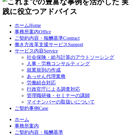
ホーム
Home
事務所案内
Office
ご契約内容・報酬基準
Contract
働き方改革支援サービス
Support
サービス内容
Service
社会保険・給与計算のアウトソーシング
人事・労務コンサルティング
就業規則の作成
あっせん代理業務
労働組合対応
行政官庁による調査対応
管理職研修・セミナーの講師
マイナンバーの取扱いについて
ご契約事例
Case
ホーム
事務所案内
ご契約内容・報酬基準