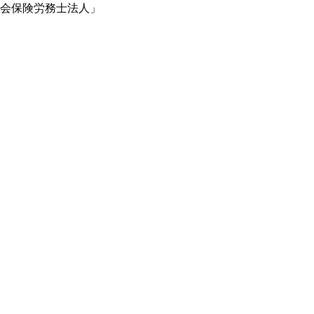
会保険労務士法人」